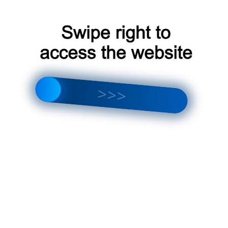
Заказать звонок
8-495-135-44-22
0
Акция!
Свежие комментарии
Ольга
к записи
Преимущества и особенности покупки
запчастей Б/У для кондиционеров
Сергей
к записи
Ремонт напольных кондиционеров в
Москве
Анастасия
к записи
Утечка фреона в кондиционере