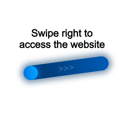
 Whatsapp
Заказать звонок
8-495-135-44-22
n
o
p
q
r
s
t
u
v
w
x
y
z
0-9
Компрессор для
заправки
тимальный уровень
кондиционеров и его
ума кондиционера
функции…