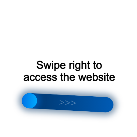
ем Зачем Нужна И Как Ее