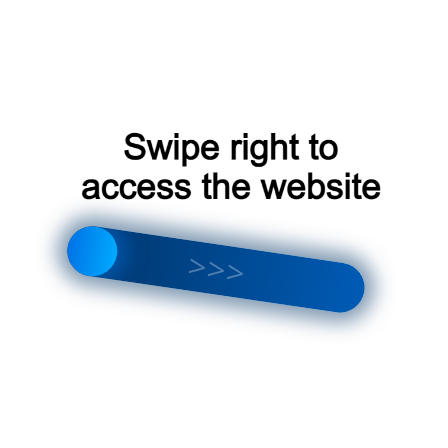
Поддоны для кондиционеров изготавливаются из различных
материалов, каждый из которых имеет свои преимущества и
недостатки.
Пластик
: Легкий, прочный и недорогой материал. Поддоны из
пластика легко чистятся и устойчивы к коррозии.
Металл
: Металлические поддоны более прочные и
долговечные, чем пластиковые. Они могут быть изготовлены
из алюминия или стали.
Деревянные поддоны
: Деревянные поддоны являются
более эстетичным вариантом, они могут быть изготовлены
из различных пород дерева.
Как правильно чистить мобильный кондиционер
Особенности установки
поддона для кондиционера